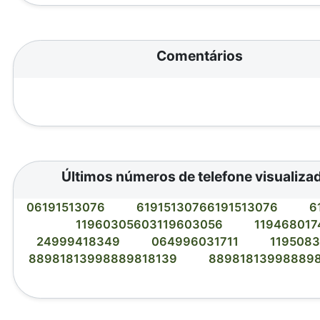
Comentários
Últimos números de telefone visualiza
06191513076
61915130766191513076
6
11960305603119603056
11946801
24999418349
064996031711
119508
88981813998889818139
88981813998889