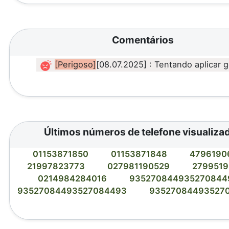
Comentários
[Perigoso]
[08.07.2025] : Tentando aplicar 
Últimos números de telefone visualiza
01153871850
01153871848
4796190
21997823773
027981190529
279951
0214984284016
93527084493527084
93527084493527084493
93527084493527