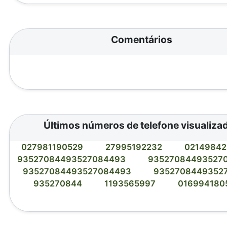
Comentários
Últimos números de telefone visualiza
027981190529
27995192232
0214984
93527084493527084493
93527084493527
93527084493527084493
9352708449352
935270844
1193565997
016994180