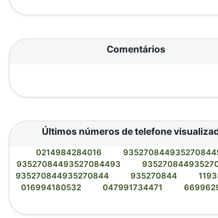
Comentários
Últimos números de telefone visualiza
0214984284016
93527084493527084
93527084493527084493
93527084493527
935270844935270844
935270844
119
016994180532
047991734471
669962