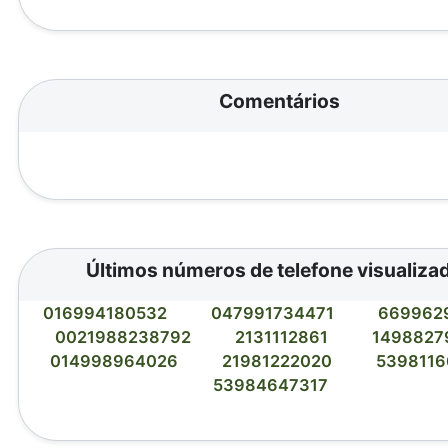
Comentários
Últimos números de telefone visualiza
016994180532
047991734471
669962
0021988238792
2131112861
1498827
014998964026
21981222020
539811
53984647317