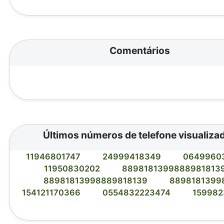
Comentários
Últimos números de telefone visualiza
11946801747
24999418349
0649960
11950830202
8898181399888981813
88981813998889818139
8898181399
154121170366
0554832223474
15998