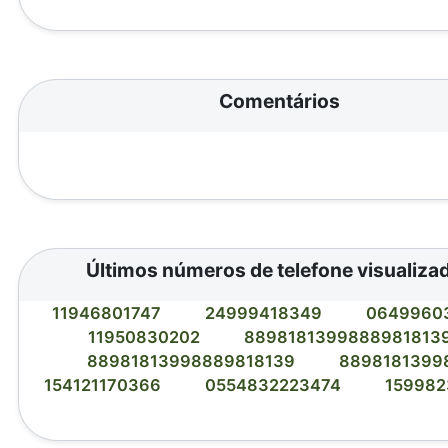
Comentários
Últimos números de telefone visualiza
11946801747
24999418349
0649960
11950830202
8898181399888981813
88981813998889818139
8898181399
154121170366
0554832223474
15998