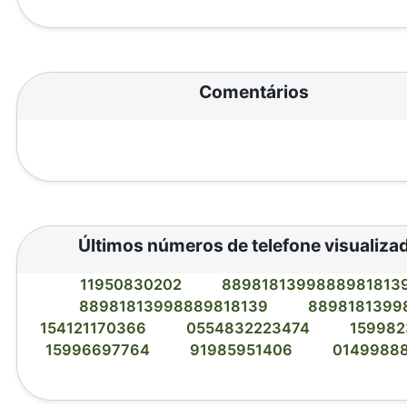
Comentários
Últimos números de telefone visualiza
11950830202
8898181399888981813
88981813998889818139
8898181399
154121170366
0554832223474
15998
15996697764
91985951406
0149988