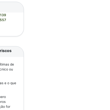
8139
5557
riscos
ítimas de
écnico ou
as e o que
mero
eros
ção for