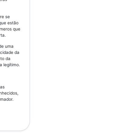
re se
 que estão
úmeros que
ta.
 de uma
icidade da
to da
a legítimo.
ras
nhecidos,
amador.