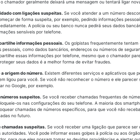
, o chamador geralmente deixará uma mensagem ou tentará ligar no
uidado com ligações suspeitas.
Se você atender a um número descon
meçar de forma suspeita, por exemplo, pedindo informações pessoai
mediatamente. A polícia ou seu banco nunca pedirá seus dados bancár
rmações sensíveis por telefone.
partilhe informações pessoais.
Os golpistas frequentemente tentam 
 pessoais, como dados bancários, endereços ou números de seguran
artilhe essas informações por telefone, mesmo que o chamador par
Proteger seus dados é a melhor forma de evitar fraudes.
e a origem do número.
Existem diferentes serviços e aplicativos que 
uem ligou para você. Se você não reconhecer o número e ele parecer 
car no Google, por exemplo.
e números suspeitos.
Se você receber chamadas frequentes de núme
bloqueie-os nas configurações do seu telefone. A maioria dos smartp
loquear chamadas de números específicos, para que você não receb
adas no futuro.
e chamadas suspeitas.
Se você receber uma ligação que parece ser 
 autoridades. Você pode informar esses golpes à polícia ou aos órgã
or, para que eles possam tomar as devidas providências e alertar ou