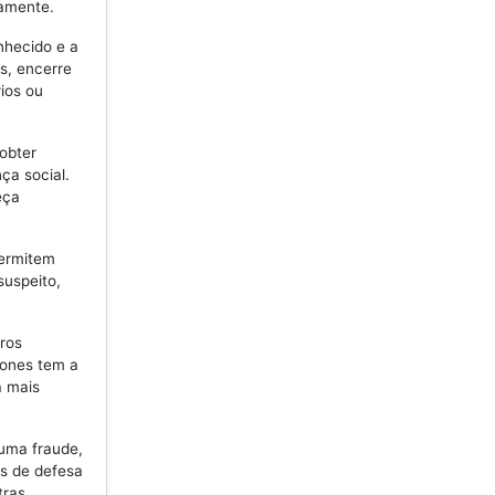
vamente.
hecido e a
s, encerre
ios ou
obter
ça social.
eça
permitem
suspeito,
ros
hones tem a
a mais
uma fraude,
os de defesa
tras