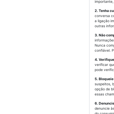
importante
2. Tenha c
conversa co
a ligação i
outras info
3. Não com
informações
Nunca comp
confiável. 
4. Verifiqu
verificar q
pode verifi
5. Bloquei
suspeitos, 
opção de b
essas cham
6. Denunci
denuncie às
do consumid