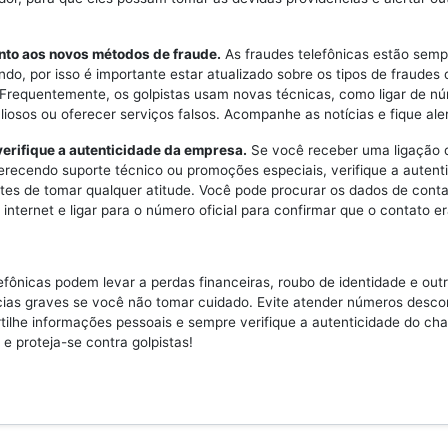
ento aos novos métodos de fraude.
As fraudes telefônicas estão semp
do, por isso é importante estar atualizado sobre os tipos de fraudes
 Frequentemente, os golpistas usam novas técnicas, como ligar de n
iosos ou oferecer serviços falsos. Acompanhe as notícias e fique aler
erifique a autenticidade da empresa.
Se você receber uma ligação
recendo suporte técnico ou promoções especiais, verifique a autent
es de tomar qualquer atitude. Você pode procurar os dados de conta
internet e ligar para o número oficial para confirmar que o contato er
efônicas podem levar a perdas financeiras, roubo de identidade e out
ias graves se você não tomar cuidado. Evite atender números desco
ilhe informações pessoais e sempre verifique a autenticidade do ch
 e proteja-se contra golpistas!