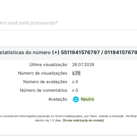
statísticas do número
(+) 5511941576797
/
0119415767
Última visualização
26.07.2026
Número de visualizações
x 75
Número de avaliações
x 0
Número de comentários
x 0
Neutro
Avaliação
s contiverem informações pessoais ou forem inadequados, por favor, solicite a remoção. Verific
dentro de 1-2 dias.
[Enviar solicitação de revisão]