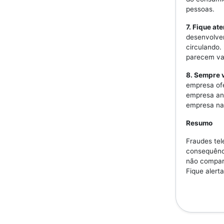
pessoas.
7. Fique at
desenvolven
circulando.
parecem val
8. Sempre v
empresa ofe
empresa ant
empresa na 
Resumo
Fraudes tel
consequênc
não compart
Fique alerta