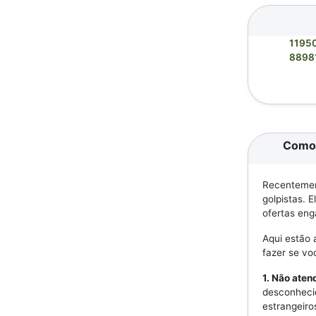
1195
8898
Como 
Recentement
golpistas. 
ofertas eng
Aqui estão 
fazer se v
1. Não ate
desconheci
estrangeiro