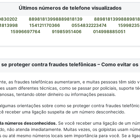
Últimos números de telefone visualizados
0830202
88981813998889818139
8898181399888981
1813998
154121170366
0554832223474
1599823
15996697764
91985951406
014998885051
se proteger contra fraudes telefônicas – Como evitar os 
e, as fraudes telefônicas aumentaram, e muitas pessoas têm sido v
Eles usam diferentes técnicas, como se passar por policiais, suporte t
anosas, tentando obter dinheiro ou informações pessoais.
algumas orientações sobre como se proteger contra fraudes telefônic
ocê receber uma ligação suspeita de um número desconhecido.
nda números desconhecidos.
Se você receber uma ligação de um nú
do, não atenda imediatamente. Muitas vezes, os golpistas usam núm
s ou até mesmo números locais sem importância para você. Se a liga