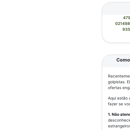
47
02149
93
Como 
Recentement
golpistas. 
ofertas eng
Aqui estão 
fazer se v
1. Não ate
desconheci
estrangeiro