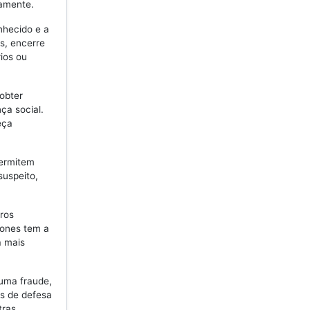
vamente.
hecido e a
s, encerre
ios ou
obter
ça social.
eça
permitem
suspeito,
ros
hones tem a
a mais
uma fraude,
os de defesa
tras