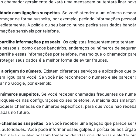
, o chamador geralmente deixará uma mensagem ou tentará ligar no
uidado com ligações suspeitas.
Se você atender a um número descon
meçar de forma suspeita, por exemplo, pedindo informações pessoai
mediatamente. A polícia ou seu banco nunca pedirá seus dados bancár
rmações sensíveis por telefone.
partilhe informações pessoais.
Os golpistas frequentemente tentam 
 pessoais, como dados bancários, endereços ou números de seguran
artilhe essas informações por telefone, mesmo que o chamador par
Proteger seus dados é a melhor forma de evitar fraudes.
e a origem do número.
Existem diferentes serviços e aplicativos que 
uem ligou para você. Se você não reconhecer o número e ele parecer 
car no Google, por exemplo.
e números suspeitos.
Se você receber chamadas frequentes de núme
bloqueie-os nas configurações do seu telefone. A maioria dos smartp
loquear chamadas de números específicos, para que você não receb
adas no futuro.
e chamadas suspeitas.
Se você receber uma ligação que parece ser 
 autoridades. Você pode informar esses golpes à polícia ou aos órgã
or, para que eles possam tomar as devidas providências e alertar ou