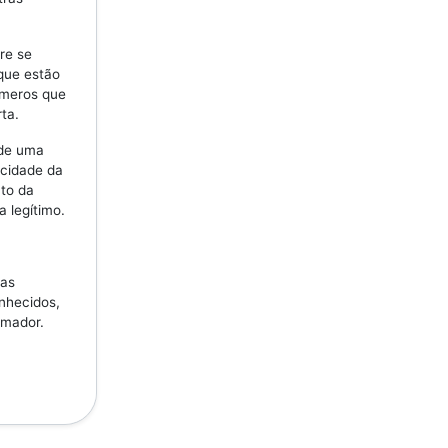
re se
 que estão
úmeros que
ta.
 de uma
icidade da
to da
a legítimo.
ras
nhecidos,
amador.