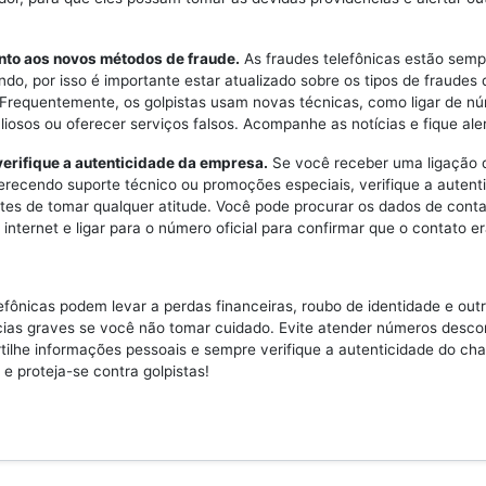
ento aos novos métodos de fraude.
As fraudes telefônicas estão semp
do, por isso é importante estar atualizado sobre os tipos de fraudes
 Frequentemente, os golpistas usam novas técnicas, como ligar de n
iosos ou oferecer serviços falsos. Acompanhe as notícias e fique aler
erifique a autenticidade da empresa.
Se você receber uma ligação
recendo suporte técnico ou promoções especiais, verifique a autent
es de tomar qualquer atitude. Você pode procurar os dados de conta
internet e ligar para o número oficial para confirmar que o contato er
efônicas podem levar a perdas financeiras, roubo de identidade e out
ias graves se você não tomar cuidado. Evite atender números desco
ilhe informações pessoais e sempre verifique a autenticidade do ch
 e proteja-se contra golpistas!