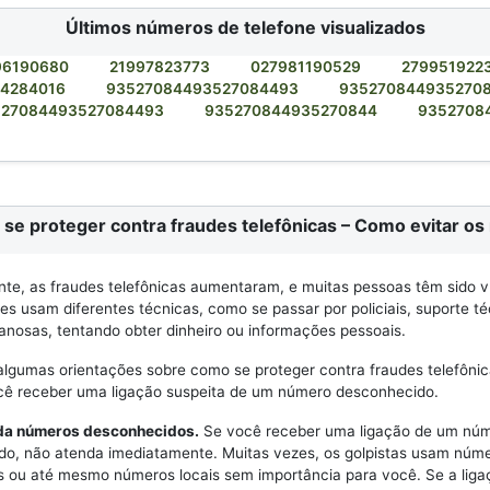
Últimos números de telefone visualizados
96190680
21997823773
027981190529
279951922
84284016
93527084493527084493
935270844935270
527084493527084493
935270844935270844
9352708
se proteger contra fraudes telefônicas – Como evitar os 
e, as fraudes telefônicas aumentaram, e muitas pessoas têm sido v
Eles usam diferentes técnicas, como se passar por policiais, suporte t
anosas, tentando obter dinheiro ou informações pessoais.
algumas orientações sobre como se proteger contra fraudes telefônic
ocê receber uma ligação suspeita de um número desconhecido.
nda números desconhecidos.
Se você receber uma ligação de um nú
do, não atenda imediatamente. Muitas vezes, os golpistas usam núm
s ou até mesmo números locais sem importância para você. Se a liga