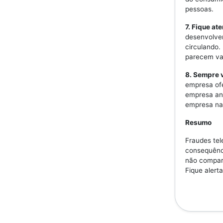
pessoas.
7. Fique at
desenvolven
circulando.
parecem val
8. Sempre v
empresa ofe
empresa ant
empresa na 
Resumo
Fraudes tel
consequênc
não compart
Fique alerta