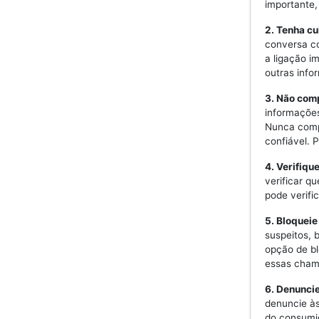
importante
2. Tenha c
conversa co
a ligação i
outras info
3. Não com
informações
Nunca comp
confiável. 
4. Verifiqu
verificar q
pode verifi
5. Bloquei
suspeitos, 
opção de b
essas cham
6. Denunci
denuncie às
do consumid