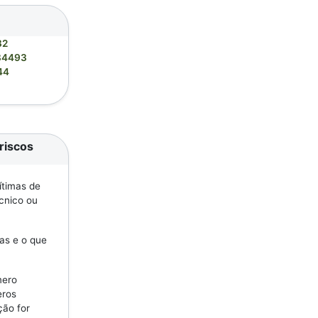
32
84493
44
riscos
ítimas de
écnico ou
as e o que
mero
eros
ção for