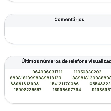
Comentários
Últimos números de telefone visualiza
064996031711
11950830202
88981813998889818139
88981813998889
88981813998
154121170366
0554832
15998235557
15996697764
9198595