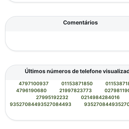
Comentários
Últimos números de telefone visualiza
4797100937
01153871850
0115387
4796190680
21997823773
02798119
27995192232
0214984284016
93527084493527084493
93527084493527