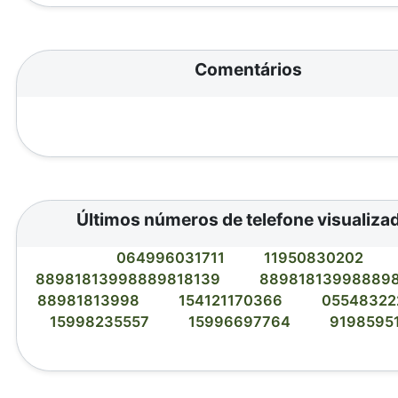
Comentários
Últimos números de telefone visualiza
064996031711
11950830202
88981813998889818139
88981813998889
88981813998
154121170366
0554832
15998235557
15996697764
9198595