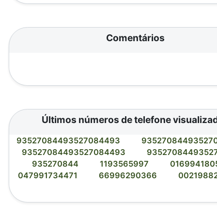
Comentários
Últimos números de telefone visualiza
93527084493527084493
93527084493527
93527084493527084493
9352708449352
935270844
1193565997
016994180
047991734471
66996290366
0021988