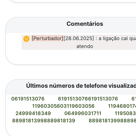
Comentários
[Perturbador]
[28.06.2025] : a ligação cai q
atendo
Últimos números de telefone visualiza
06191513076
61915130766191513076
6
11960305603119603056
11946801
24999418349
064996031711
119508
88981813998889818139
88981813998889