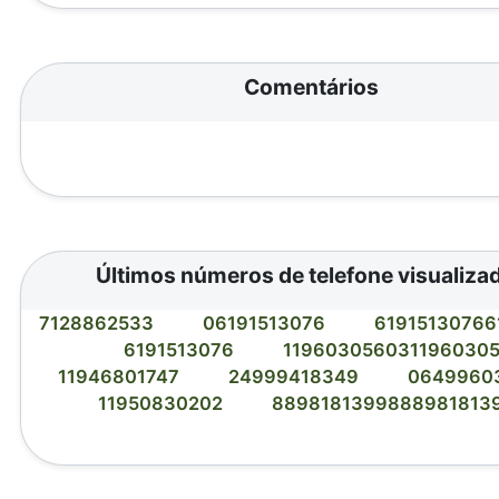
Comentários
Últimos números de telefone visualiza
7128862533
06191513076
61915130766
6191513076
119603056031196030
11946801747
24999418349
0649960
11950830202
8898181399888981813