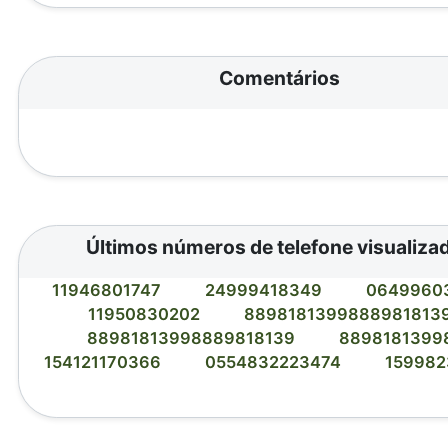
Comentários
Últimos números de telefone visualiza
11946801747
24999418349
0649960
11950830202
8898181399888981813
88981813998889818139
8898181399
154121170366
0554832223474
15998