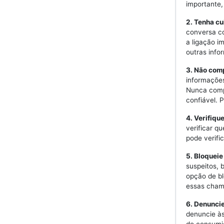
importante
2. Tenha c
conversa co
a ligação i
outras info
3. Não com
informações
Nunca comp
confiável. 
4. Verifiqu
verificar q
pode verifi
5. Bloquei
suspeitos, 
opção de b
essas cham
6. Denunci
denuncie às