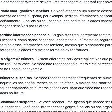
, o chamador geralmente deixará uma mensagem ou tentará ligar no
uidado com ligações suspeitas.
Se você atender a um número descon
meçar de forma suspeita, por exemplo, pedindo informações pessoai
mediatamente. A polícia ou seu banco nunca pedirá seus dados bancár
rmações sensíveis por telefone.
partilhe informações pessoais.
Os golpistas frequentemente tentam 
 pessoais, como dados bancários, endereços ou números de seguran
artilhe essas informações por telefone, mesmo que o chamador par
Proteger seus dados é a melhor forma de evitar fraudes.
e a origem do número.
Existem diferentes serviços e aplicativos que 
uem ligou para você. Se você não reconhecer o número e ele parecer 
car no Google, por exemplo.
e números suspeitos.
Se você receber chamadas frequentes de núme
bloqueie-os nas configurações do seu telefone. A maioria dos smartp
loquear chamadas de números específicos, para que você não receb
adas no futuro.
e chamadas suspeitas.
Se você receber uma ligação que parece ser 
 autoridades. Você pode informar esses golpes à polícia ou aos órgã