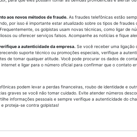
or, para que eles possam tomar as devidas providências e alertar ou
ento aos novos métodos de fraude.
As fraudes telefônicas estão semp
do, por isso é importante estar atualizado sobre os tipos de fraudes
 Frequentemente, os golpistas usam novas técnicas, como ligar de n
iosos ou oferecer serviços falsos. Acompanhe as notícias e fique aler
erifique a autenticidade da empresa.
Se você receber uma ligação
recendo suporte técnico ou promoções especiais, verifique a autent
es de tomar qualquer atitude. Você pode procurar os dados de conta
internet e ligar para o número oficial para confirmar que o contato er
efônicas podem levar a perdas financeiras, roubo de identidade e out
ias graves se você não tomar cuidado. Evite atender números desco
ilhe informações pessoais e sempre verifique a autenticidade do ch
 e proteja-se contra golpistas!