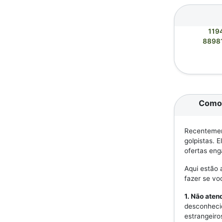
119
8898
Como 
Recentement
golpistas. 
ofertas eng
Aqui estão 
fazer se v
1. Não ate
desconheci
estrangeiro