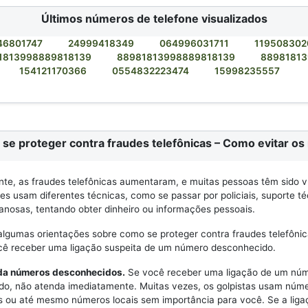
Últimos números de telefone visualizados
46801747
24999418349
064996031711
11950830
1813998889818139
88981813998889818139
8898181
154121170366
0554832223474
15998235557
se proteger contra fraudes telefônicas – Como evitar os 
e, as fraudes telefônicas aumentaram, e muitas pessoas têm sido v
Eles usam diferentes técnicas, como se passar por policiais, suporte t
anosas, tentando obter dinheiro ou informações pessoais.
algumas orientações sobre como se proteger contra fraudes telefônic
ocê receber uma ligação suspeita de um número desconhecido.
nda números desconhecidos.
Se você receber uma ligação de um nú
do, não atenda imediatamente. Muitas vezes, os golpistas usam núm
s ou até mesmo números locais sem importância para você. Se a liga