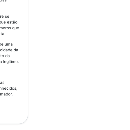
tras
re se
 que estão
úmeros que
ta.
 de uma
icidade da
to da
a legítimo.
ras
nhecidos,
amador.