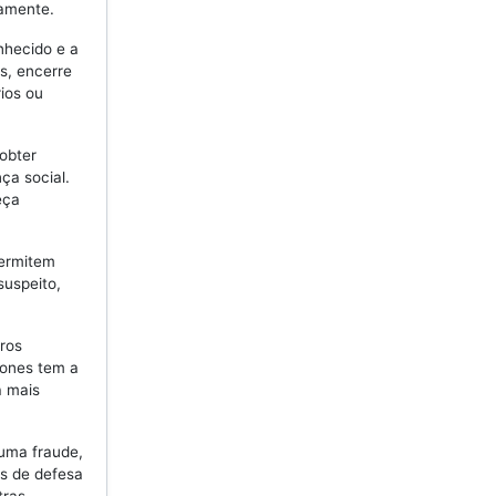
vamente.
hecido e a
s, encerre
ios ou
obter
ça social.
eça
permitem
suspeito,
ros
hones tem a
a mais
uma fraude,
os de defesa