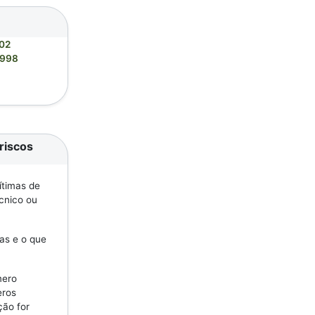
202
3998
riscos
ítimas de
écnico ou
as e o que
mero
eros
ção for