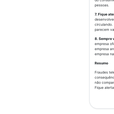
do consumid
pessoas.
7. Fique at
desenvolven
circulando.
parecem val
8. Sempre v
empresa ofe
empresa ant
empresa na 
Resumo
Fraudes tel
consequênc
não compart
Fique alerta