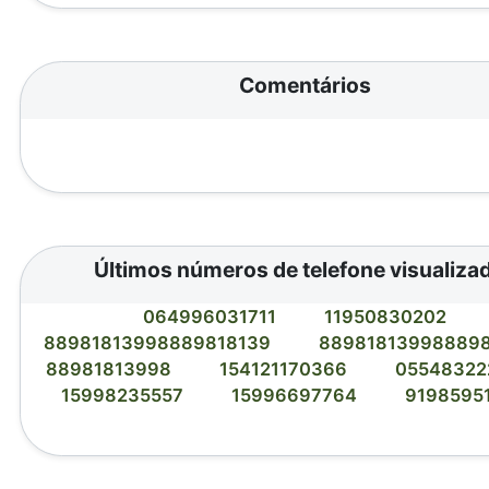
Comentários
Últimos números de telefone visualiza
064996031711
11950830202
88981813998889818139
88981813998889
88981813998
154121170366
0554832
15998235557
15996697764
9198595